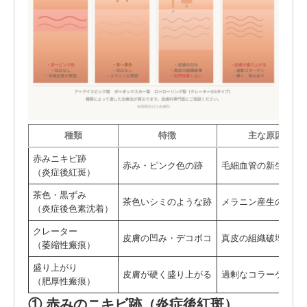
種類
特徴
主な原因
赤みニキビ跡
赤み・ピンク色の跡
毛細血管の新生・拡
（炎症後紅斑）
茶色・黒ずみ
茶色いシミのような跡
メラニン産生の亢進
（炎症後色素沈着）
クレーター
皮膚の凹み・デコボコ
真皮の組織破壊
（萎縮性瘢痕）
盛り上がり
皮膚が硬く盛り上がる
過剰なコラーゲン産
（肥厚性瘢痕）
① 赤みのニキビ跡（炎症後紅斑）