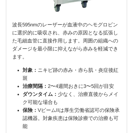
波長595nmのレーザーが血液中のヘモグロビン
に選択的に吸収され、赤みの原因となる拡張し
た毛細血管に直接作用します。周囲の組織への
ダメージを最小限に抑えながら赤みを軽減でき
ます。
対象：
ニキビ跡の赤み・赤ら肌・炎症後紅
斑
治療間隔：
2〜4週間おきに3〜5回が目安
ダウンタイム：
少なく、治療直後からメイ
ク可能な場合も
保険：
VビームIIは厚生労働省認可の保険承
認機器。対象疾患は保険診療での治療も可
能