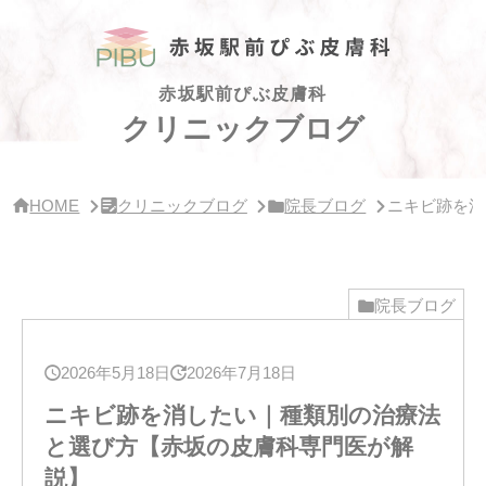
サ
イ
ド
バー・
ク
赤坂駅前ぴぶ皮膚科
リ
クリニックブログ
ニッ
ク
概
要
HOME
クリニックブログ
院長ブログ
ニキビ跡を消
院長ブログ
2026年5月18日
2026年7月18日
ニキビ跡を消したい｜種類別の治療法
と選び方【赤坂の皮膚科専門医が解
説】