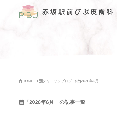
サ
イ
ド
バー・
ク
リ
ニッ
ク
概
要
HOME
クリニックブログ
2026年6月
「2026年6月」の記事一覧