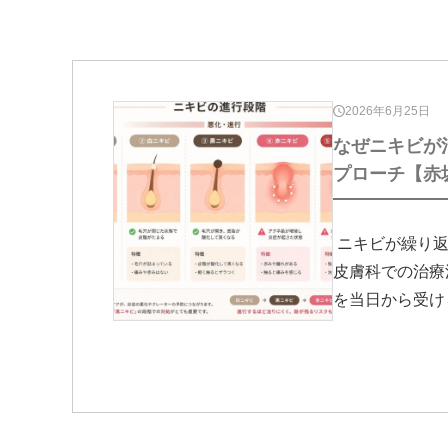
2026年6月25日
なぜニキビが
プローチ【赤
ニキビが繰り返
皮膚科での治療
を当日から受け