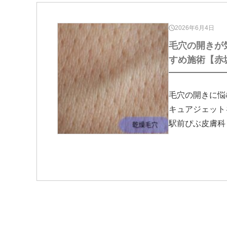
2026年6月4日
毛穴の開きが
すめ施術【赤
毛穴の開きに悩
キュアジェット
駅前ぴぶ皮膚科