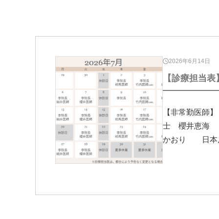
2026年6月14日
【診療担当表】
【非常勤医師
士 櫻井恵海
かおり 日本