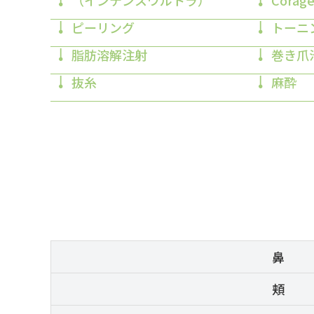
（インテンスウルトラ）
Corage
ピーリング
トーニ
脂肪溶解注射
巻き爪
抜糸
麻酔
鼻
頬