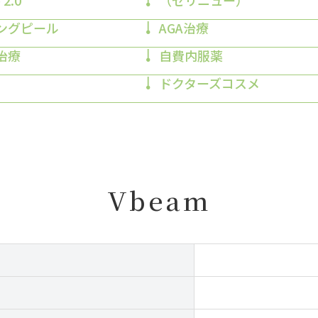
 2.0
（セリニュー）
ングピール
AGA治療
治療
自費内服薬
ドクターズコスメ
Vbeam