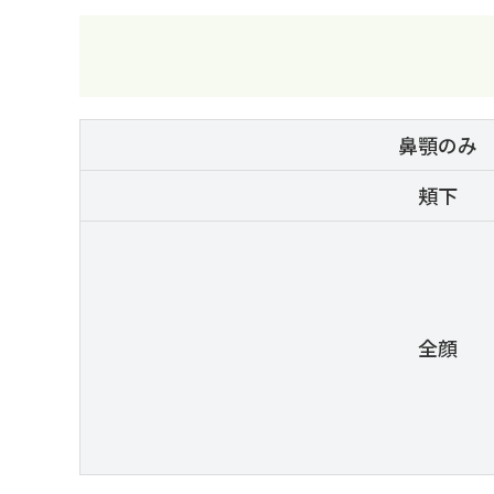
鼻顎のみ
頬下
全顔