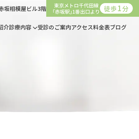
東京メトロ千代田線
1
徒歩
分
8 赤坂相模屋ビル3階
｢赤坂駅｣1番出口より
紹介
診療内容
受診のご案内
アクセス
料金表
ブログ