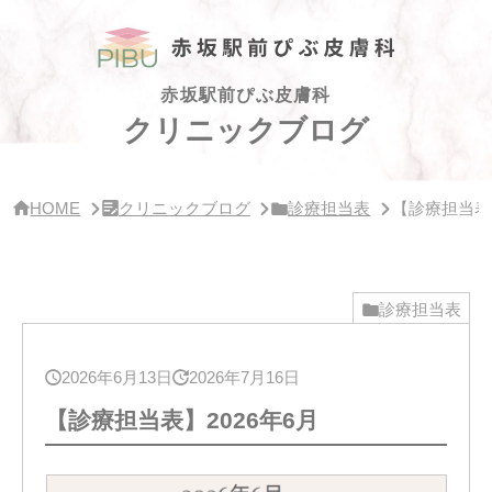
サ
イ
ド
バー・
ク
赤坂駅前ぴぶ皮膚科
リ
クリニックブログ
ニッ
ク
概
要
HOME
クリニックブログ
診療担当表
【診療担当表】
診療担当表
2026年6月13日
2026年7月16日
【診療担当表】2026年6月