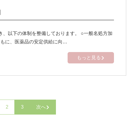
】
き、以下の体制を整備しております。 ○一般名処方加
ともに、医薬品の安定供給に向…
もっと見る
2
3
次へ