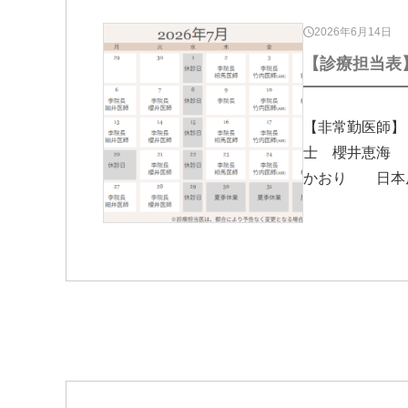
2026年6月14日
【診療担当表】
【非常勤医師
士 櫻井恵海
かおり 日本