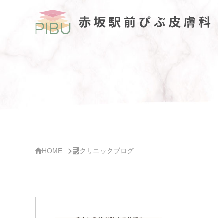
サ
イ
ド
バー・
ク
リ
ニッ
ク
概
要
HOME
クリニックブログ